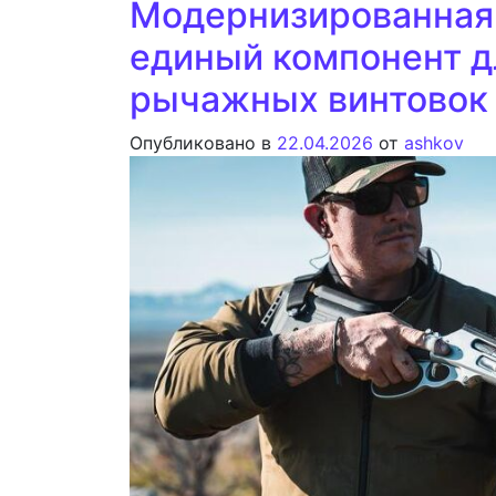
Модернизированная 
единый компонент д
рычажных винтовок 
Опубликовано в
22.04.2026
от
ashkov