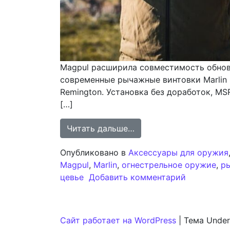
Magpul расширила совместимость обнов
современные рычажные винтовки Marlin (
Remington. Установка без доработок, M
[…]
from Модернизированна
Читать дальше…
Опубликовано в
Аксессуары для оружия
Magpul
,
Marlin
,
огнестрельное оружие
,
р
к записи 
цевье
Добавить комментарий
Сайт работает на WordPress
|
Тема Under