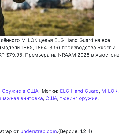
лённого M-LOK цевья ELG Hand Guard на все
модели 1895, 1894, 336) производства Ruger и
SRP $79.95. Премьера на NRAAM 2026 в Хьюстоне.
я цевьё Magpul ELG: единый компонент для всех совр
,
Оружие в США
Метки:
ELG Hand Guard
,
M-LOK
,
ычажная винтовка
,
США
,
тюнинг оружия
,
Модернизированная цевьё Magpul ELG: единый компонен
strap от
understrap.com
.(Версия: 1.2.4)