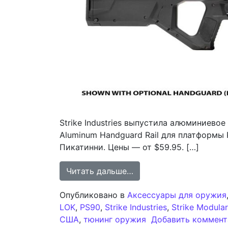
Strike Industries выпустила алюминиевое
Aluminum Handguard Rail для платформы
Пикатинни. Цены — от $59.95. […]
from Алюминиевая цевь
Читать дальше…
Опубликовано в
Аксессуары для оружия
LOK
,
PS90
,
Strike Industries
,
Strike Modular
США
,
тюнинг оружия
Добавить коммен