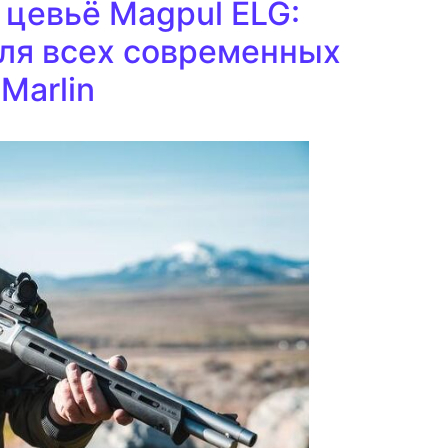
цевьё Magpul ELG:
ля всех современных
Marlin