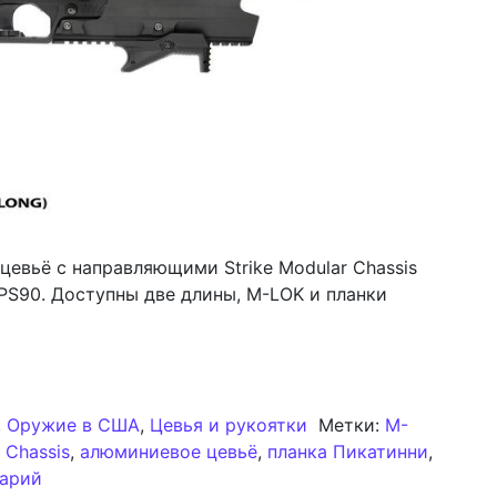
 цевьё с направляющими Strike Modular Chassis
 PS90. Доступны две длины, M-LOK и планки
ё с направляющими Strike Modular Chassis для PS90
,
Оружие в США
,
Цевья и рукоятки
Метки:
M-
 Chassis
,
алюминиевое цевьё
,
планка Пикатинни
,
к записи Алюминиевая цевьё с направляющими Stri
тарий