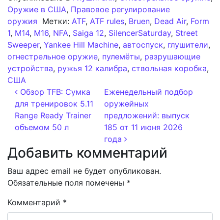
Оружие в США
,
Правовое регулирование
оружия
Метки:
ATF
,
ATF rules
,
Bruen
,
Dead Air
,
Form
1
,
M14
,
M16
,
NFA
,
Saiga 12
,
SilencerSaturday
,
Street
Sweeper
,
Yankee Hill Machine
,
автоспуск
,
глушители
,
огнестрельное оружие
,
пулемёты
,
разрушающие
устройства
,
ружья 12 калибра
,
ствольная коробка
,
США
Навигация по записям
Обзор TFB: Сумка
Еженедельный подбор
для тренировок 5.11
оружейных
Range Ready Trainer
предложений: выпуск
объемом 50 л
185 от 11 июня 2026
года
Добавить комментарий
Ваш адрес email не будет опубликован.
Обязательные поля помечены
*
Комментарий
*