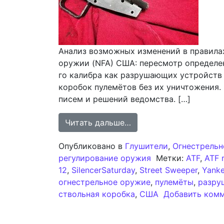
Анализ возможных изменений в правила
оружии (NFA) США: пересмотр определен
го калибра как разрушающих устройств
коробок пулемётов без их уничтожения.
писем и решений ведомства. […]
from Анализ потенциал
Читать дальше…
Опубликовано в
Глушители
,
Огнестрельн
регулирование оружия
Метки:
ATF
,
ATF r
12
,
SilencerSaturday
,
Street Sweeper
,
Yanke
огнестрельное оружие
,
пулемёты
,
разру
ствольная коробка
,
США
Добавить ком