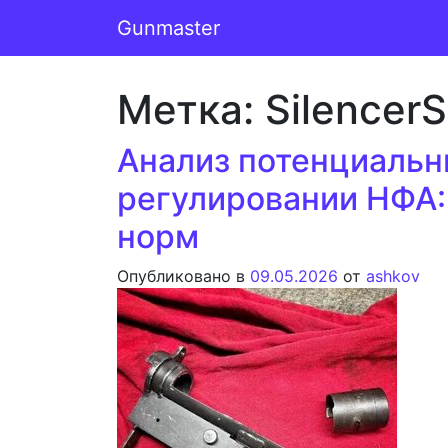
Перейти к содержимому
Gunmaster
Основная навигация
Метка:
Silencer
Анализ потенциальн
регулировании НФА:
норм
Опубликовано в
09.05.2026
от
ashkov