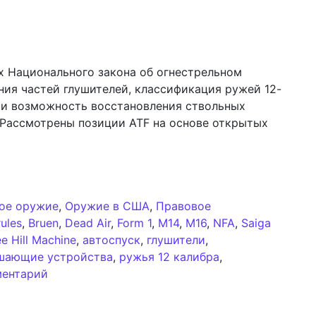
х Национального закона об огнестрельном
ия частей глушителей, классификация ружей 12-
 и возможность восстановления ствольных
 Рассмотрены позиции ATF на основе открытых
ьных изменений в регулировании НФА: обзор альтерна
ое оружие
,
Оружие в США
,
Правовое
ules
,
Bruen
,
Dead Air
,
Form 1
,
M14
,
M16
,
NFA
,
Saiga
e Hill Machine
,
автоспуск
,
глушители
,
шающие устройства
,
ружья 12 калибра
,
к записи Анализ потенциальных изменений в 
ментарий