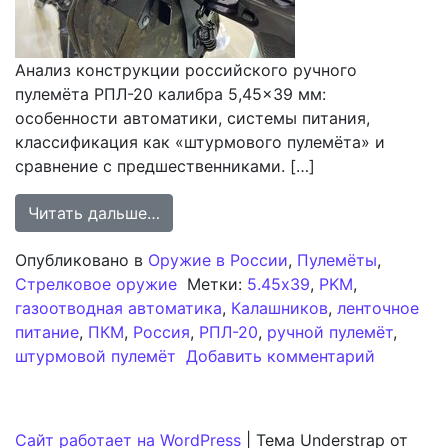
Анализ конструкции российского ручного
пулемёта РПЛ-20 калибра 5,45×39 мм:
особенности автоматики, системы питания,
классификация как «штурмового пулемёта» и
сравнение с предшественниками. […]
from Анализ конструкции российск
Читать дальше…
Опубликовано в
Оружие в России
,
Пулемёты
,
Стрелковое оружие
Метки:
5.45x39
,
PKM
,
газоотводная автоматика
,
Калашников
,
ленточное
питание
,
ПКМ
,
Россия
,
РПЛ-20
,
ручной пулемёт
,
к записи
штурмовой пулемёт
Добавить комментарий
Сайт работает на WordPress
|
Тема Understrap от