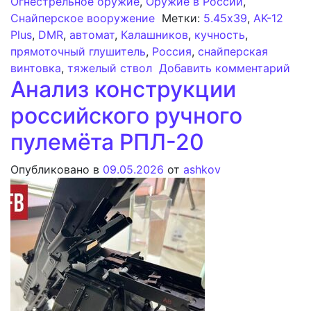
Огнестрельное оружие
,
Оружие в России
,
Снайперское вооружение
Метки:
5.45x39
,
AK-12
Plus
,
DMR
,
автомат
,
Калашников
,
кучность
,
прямоточный глушитель
,
Россия
,
снайперская
к з
винтовка
,
тяжелый ствол
Добавить комментарий
Анализ конструкции
российского ручного
пулемёта РПЛ-20
Опубликовано в
09.05.2026
от
ashkov