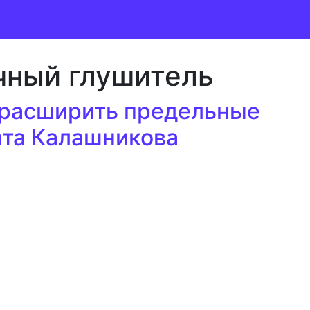
чный глушитель
а расширить предельные
ата Калашникова