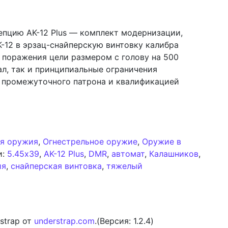
епцию AK-12 Plus — комплект модернизации,
-12 в эрзац-снайперскую винтовку калибра
 поражения цели размером с голову на 500
ал, так и принципиальные ограничения
 промежуточного патрона и квалификацией
ытка расширить предельные возможности автомата Кала
я оружия
,
Огнестрельное оружие
,
Оружие в
и:
5.45x39
,
AK-12 Plus
,
DMR
,
автомат
,
Калашников
,
ия
,
снайперская винтовка
,
тяжелый
AK-12 Plus: Попытка расширить предельные возможност
strap от
understrap.com
.(Версия: 1.2.4)