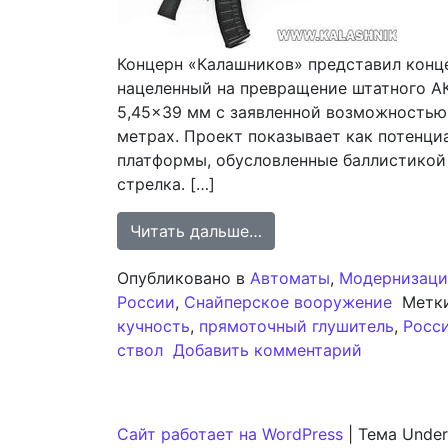
Концерн «Калашников» представил конц
нацеленный на превращение штатного АК
5,45×39 мм с заявленной возможностью
метрах. Проект показывает как потенци
платформы, обусловленные баллистикой
стрелка. […]
from AK-12 Plus: Поп
Читать дальше…
Опубликовано в
Автоматы
,
Модернизаци
России
,
Снайперское вооружение
Метк
кучность
,
прямоточный глушитель
,
Росс
к записи 
ствол
Добавить комментарий
Сайт работает на WordPress
|
Тема Under