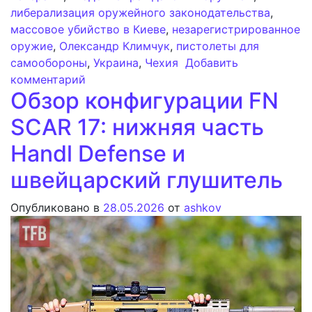
либерализация оружейного законодательства
,
массовое убийство в Киеве
,
незарегистрированное
оружие
,
Олександр Климчук
,
пистолеты для
самообороны
,
Украина
,
Чехия
Добавить
к записи Обсуждение в Украине либер
комментарий
Обзор конфигурации FN
SCAR 17: нижняя часть
Handl Defense и
швейцарский глушитель
Опубликовано в
28.05.2026
от
ashkov