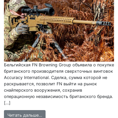
Бельгийская FN Browning Group объявила о покупке
британского производителя сверхточных винтовок
Accuracy International. Сделка, сумма которой не
раскрывается, позволит FN выйти на рынок
снайперского вооружения, сохранив
операционную независимость британского бренда.
[…]
from FN Browning Group приобретае
Читать дальше…