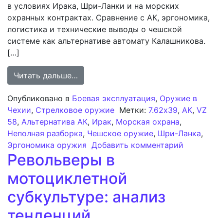
в условиях Ирака, Шри-Ланки и на морских
охранных контрактах. Сравнение с АК, эргономика,
логистика и технические выводы о чешской
системе как альтернативе автомату Калашникова.
[…]
from Оценка винтовки VZ 58 как ал
Читать дальше…
Опубликовано в
Боевая эксплуатация
,
Оружие в
Чехии
,
Стрелковое оружие
Метки:
7.62x39
,
AK
,
VZ
58
,
Альтернатива АК
,
Ирак
,
Морская охрана
,
Неполная разборка
,
Чешское оружие
,
Шри-Ланка
,
к записи
Эргономика оружия
Добавить комментарий
Револьверы в
мотоциклетной
субкультуре: анализ
тенденций