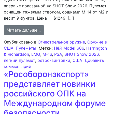
впервые показанной на SHOT Show 2026. Пулемет
оснащен тяжелым стволом, сошками M-14 от M2 и
весит 9 фунтов. Цена — $1249. […]
from Harrington & Richardson Пред
Читать дальше…
Опубликовано в
Огнестрельное оружие
,
Оружие в
США
,
Пулемёты
Метки:
H&R Model 606
,
Harrington
& Richardson
,
LMG
,
M-16
,
PSA
,
SHOT Show 2026
,
легкий пулемет
,
ретро-винтовки
,
США
Добавить
к записи Harrington & Richardson Пред
комментарий
«Рособоронэкспорт»
представляет новинки
российского ОПК на
Международном форуме
безопасности