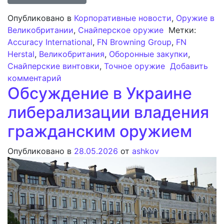
Опубликовано в
Корпоративные новости
,
Оружие в
Великобритании
,
Снайперское оружие
Метки:
Accuracy International
,
FN Browning Group
,
FN
Herstal
,
Великобритания
,
Оборонные закупки
,
Снайперские винтовки
,
Точное оружие
Добавить
к записи FN Browning Group приобретает
комментарий
Обсуждение в Украине
либерализации владения
гражданским оружием
Опубликовано в
28.05.2026
от
ashkov