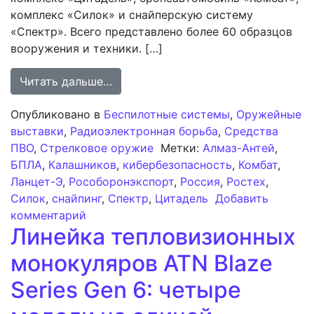
комплекс «Силок» и снайперскую систему
«Спектр». Всего представлено более 60 образцов
вооружения и техники. […]
from «Рособоронэкспорт» предста
Читать дальше…
Опубликовано в
Беспилотные системы
,
Оружейные
выставки
,
Радиоэлектронная борьба
,
Средства
ПВО
,
Стрелковое оружие
Метки:
Алмаз-Антей
,
БПЛА
,
Калашников
,
кибербезопасность
,
Комбат
,
Ланцет-Э
,
Рособоронэкспорт
,
Россия
,
Ростех
,
Силок
,
снайпинг
,
Спектр
,
Цитадель
Добавить
к записи «Рособоронэкспорт» предста
комментарий
Линейка тепловизионных
монокуляров ATN Blaze
Series Gen 6: четыре