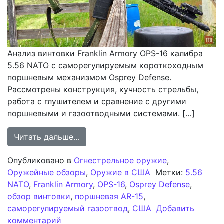
Анализ винтовки Franklin Armory OPS-16 калибра
5.56 NATO с саморегулируемым короткоходным
поршневым механизмом Osprey Defense.
Рассмотрены конструкция, кучность стрельбы,
работа с глушителем и сравнение с другими
поршневыми и газоотводными системами. […]
from Анализ винтовки Franklin Ar
Читать дальше…
Опубликовано в
Огнестрельное оружие
,
Оружейные обзоры
,
Оружие в США
Метки:
5.56
NATO
,
Franklin Armory
,
OPS-16
,
Osprey Defense
,
обзор винтовки
,
поршневая AR-15
,
саморегулируемый газоотвод
,
США
Добавить
к записи Анализ винтовки Franklin Ar
комментарий