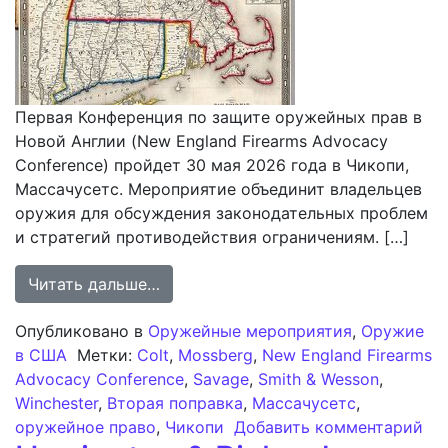
Первая Конференция по защите оружейных прав в
Новой Англии (New England Firearms Advocacy
Conference) пройдет 30 мая 2026 года в Чикопи,
Массачусетс. Мероприятие объединит владельцев
оружия для обсуждения законодательных проблем
и стратегий противодействия ограничениям. […]
from Конференция по защите оруже
Читать дальше…
Опубликовано в
Оружейные мероприятия
,
Оружие
в США
Метки:
Colt
,
Mossberg
,
New England Firearms
Advocacy Conference
,
Savage
,
Smith & Wesson
,
Winchester
,
Вторая поправка
,
Массачусетс
,
к 
оружейное право
,
Чикопи
Добавить комментарий