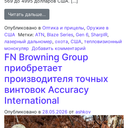
569 до 4995 долларов США. […]
from Линейка тепловизионных монок
Читать дальше…
Опубликовано в
Оптика и прицелы
,
Оружие в
США
Метки:
ATN
,
Blaze Series
,
Gen 6
,
SharpIR
,
лазерный дальномер
,
охота
,
США
,
тепловизионный
к записи Линейка 
монокуляр
Добавить комментарий
FN Browning Group
приобретает
производителя точных
винтовок Accuracy
International
Опубликовано в
28.05.2026
от
ashkov