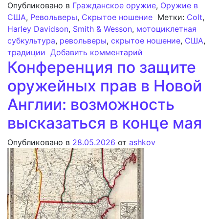
Опубликовано в
Гражданское оружие
,
Оружие в
США
,
Револьверы
,
Скрытое ношение
Метки:
Colt
,
Harley Davidson
,
Smith & Wesson
,
мотоциклетная
субкультура
,
револьверы
,
скрытое ношение
,
США
,
к записи Револьве
традиции
Добавить комментарий
Конференция по защите
оружейных прав в Новой
Англии: возможность
высказаться в конце мая
Опубликовано в
28.05.2026
от
ashkov