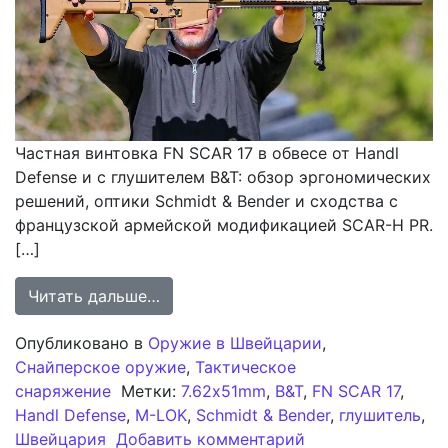
Частная винтовка FN SCAR 17 в обвесе от Handl
Defense и с глушителем B&T: обзор эргономических
решений, оптики Schmidt & Bender и сходства с
французской армейской модификацией SCAR-H PR.
[…]
from Обзор конфигурации FN SCAR 1
Читать дальше…
Опубликовано в
Оружие в Швейцарии
,
Снайперское оружие
,
Тактическое
снаряжение
Метки:
7.62x51mm
,
B&T
,
FN SCAR 17
,
Handl Defense
,
M-LOK
,
Schmidt & Bender
,
глушитель
,
к записи Обзор к
Швейцария
Добавить комментарий